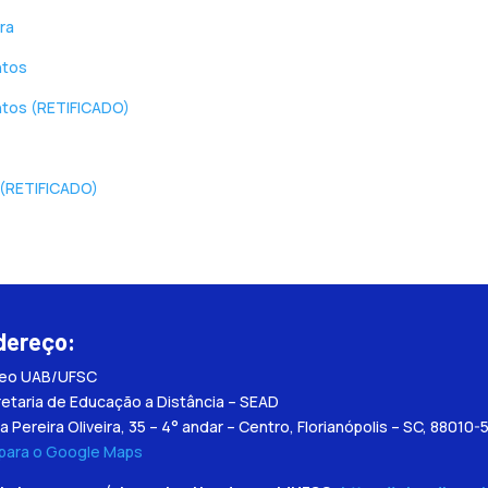
ra
ntos
ntos (RETIFICADO)
 (RETIFICADO)
dereço:
leo UAB/UFSC
etaria de Educação a Distância – SEAD
a Pereira Oliveira, 35 – 4° andar – Centro, Florianópolis – SC, 88010-
 para o Google Maps