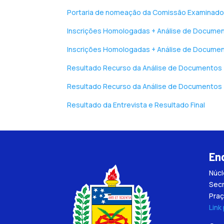
Portaria de nomeação da Comissão Examinado
Inscrições Homologadas + Análise de Docume
Inscrições Homologadas + Análise de Docume
Resultado Recurso da Análise de Documentos
Resultado Recurso da Análise de Documentos
Resultado da Entrevista e Resultado Final
En
Núc
Secr
Praç
Link