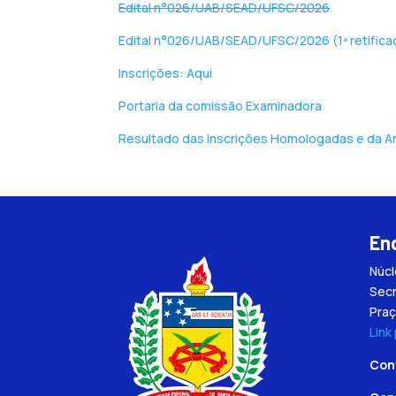
Edital n°026/UAB/SEAD/UFSC/2026
Edital n°026/UAB/SEAD/UFSC/2026 (1ª retifica
Inscrições: Aqui
Portaria da comissão Examinadora
Resultado das Inscrições Homologadas e da A
En
Núc
Secr
Praç
Link
Con