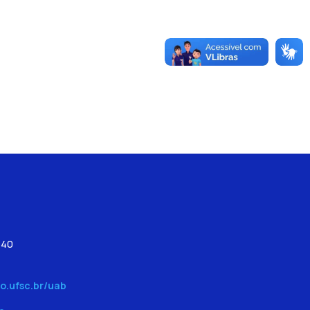
540
o.ufsc.br/uab