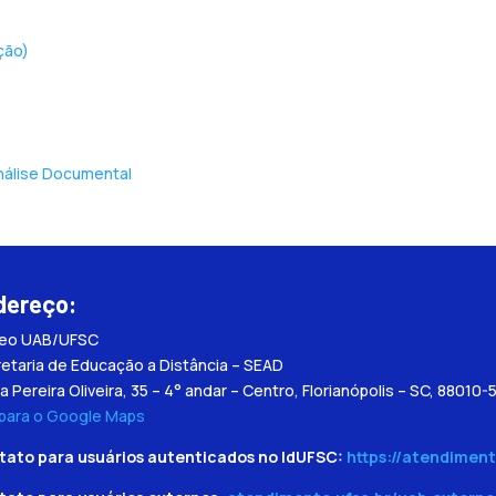
ção)
nálise Documental
dereço:
leo UAB/UFSC
etaria de Educação a Distância – SEAD
a Pereira Oliveira, 35 – 4° andar – Centro, Florianópolis – SC, 88010-
 para o Google Maps
tato para usuários autenticados no IdUFSC:
https://atendiment