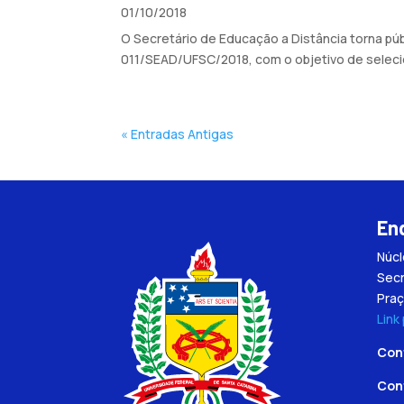
01/10/2018
O Secretário de Educação a Distância torna pú
011/SEAD/UFSC/2018, com o objetivo de seleci
« Entradas Antigas
En
Núc
Secr
Praç
Link
Con
Con