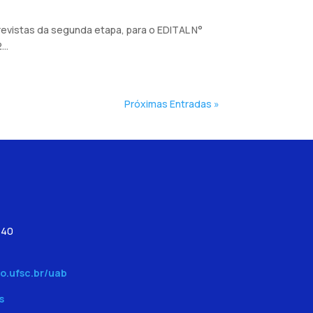
revistas da segunda etapa, para o EDITAL N°
..
Próximas Entradas »
540
o.ufsc.br/uab
s