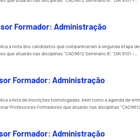
 que atuarão nas disciplinas “CAD9612 Seminário III”, “DIR 9101 –...
essor Formador: Administração
ública a nota dos candidatos que compareceram à segunda etapa d
 que atuarão nas disciplinas “CAD9612 Seminário III”, “DIR 9101 –...
ssor Formador: Administração
blica a lista de inscrições homologadas, bem como a agenda de ent
onar Professores Formadores que atuarão nas disciplinas “CAD9612.
ssor Formador: Administração