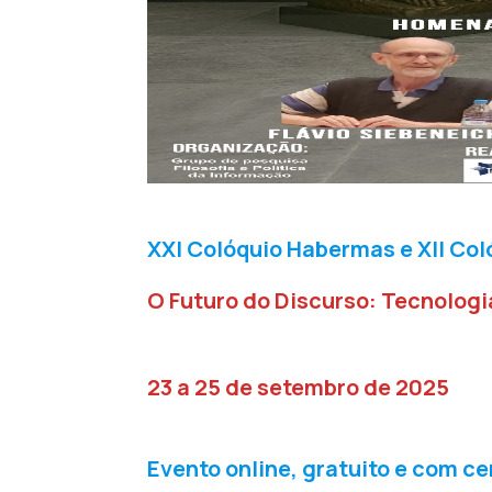
XXI Colóquio Habermas e XII Col
O Futuro do Discurso: Tecnologi
23 a 25 de setembro de 2025
Evento online, gratuito e com ce