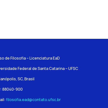
so de Filosofia – Licenciatura EaD
versidade Federal de Santa Catarina – UFSC
ianópolis, SC, Brasil
: 88040-900
ail:
filosofia.ead@contato.ufsc.br