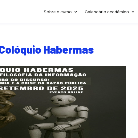
Sobre o curso
Calendário acadêmico
I Colóquio Habermas
s