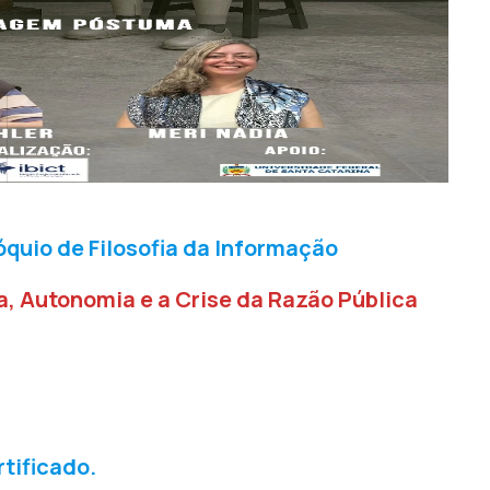
óquio de Filosofia da Informação
a, Autonomia e a Crise da Razão Pública
rtificado.