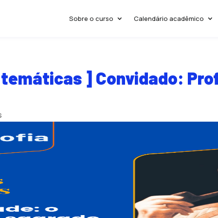
Sobre o curso
Calendário acadêmico
s temáticas ] Convidado: Pro
s