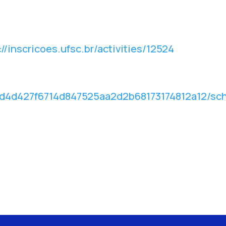
://inscricoes.ufsc.br/activities/12524
/05d4d427f6714d847525aa2d2b68173174812a12/s