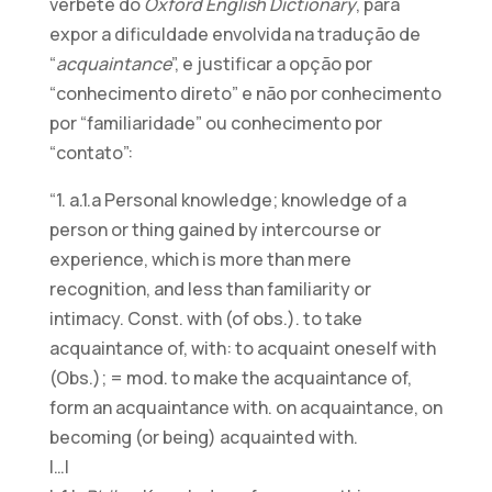
verbete do
Oxford English Dictionary
, para
expor a dificuldade envolvida na tradução de
“
acquaintance
”, e justificar a opção por
“conhecimento direto” e não por conhecimento
por “familiaridade” ou conhecimento por
“contato”:
“1. a.1.a Personal knowledge; knowledge of a
person or thing gained by intercourse or
experience, which is more than mere
recognition, and less than familiarity or
intimacy. Const. with (of obs.). to take
acquaintance of, with: to acquaint oneself with
(Obs.); = mod. to make the acquaintance of,
form an acquaintance with. on acquaintance, on
becoming (or being) acquainted with.
|…|