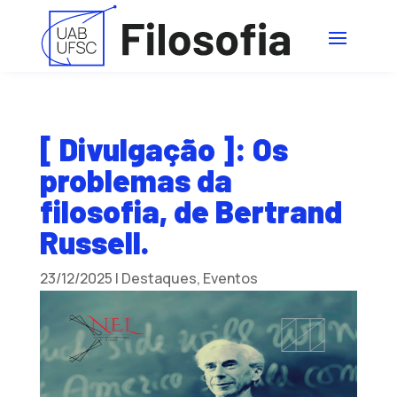
[ Divulgação ]: Os
problemas da
filosofia, de Bertrand
Russell.
23/12/2025
|
Destaques
,
Eventos