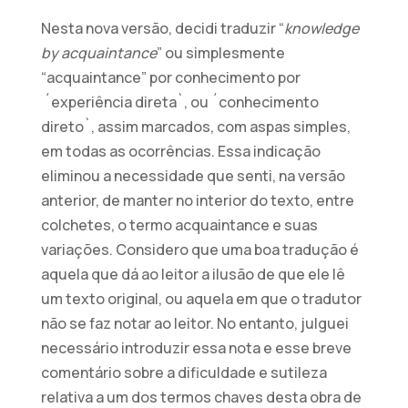
Nesta nova versão, decidi traduzir “
knowledge
by acquaintance
” ou simplesmente
“acquaintance” por conhecimento por
´experiência direta`, ou ´conhecimento
direto`, assim marcados, com aspas simples,
em todas as ocorrências. Essa indicação
eliminou a necessidade que senti, na versão
anterior, de manter no interior do texto, entre
colchetes, o termo acquaintance e suas
variações. Considero que uma boa tradução é
aquela que dá ao leitor a ilusão de que ele lê
um texto original, ou aquela em que o tradutor
não se faz notar ao leitor. No entanto, julguei
necessário introduzir essa nota e esse breve
comentário sobre a dificuldade e sutileza
relativa a um dos termos chaves desta obra de