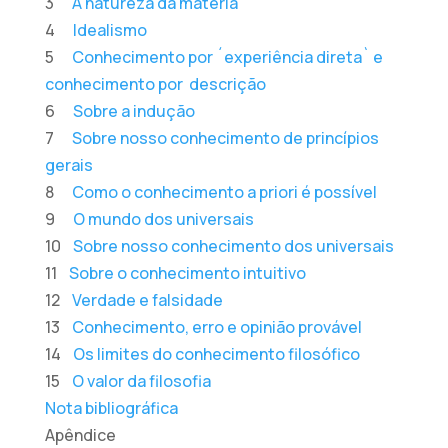
3
A natureza da matéria
4
Idealismo
5
Conhecimento por ´experiência direta` e
conhecimento por descrição
6
Sobre a indução
7
Sobre nosso conhecimento de princípios
gerais
8
Como o conhecimento a priori é possível
9
O mundo dos universais
10
Sobre nosso conhecimento dos universais
11
Sobre o conhecimento intuitivo
12
Verdade e falsidade
13
Conhecimento, erro e opinião provável
14
Os limites do conhecimento filosófico
15
O valor da filosofia
Nota bibliográfica
Apêndice