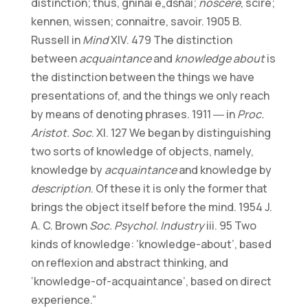
distinction; thus, gnînai e„dšnai;
noscere
, scire;
kennen, wissen; connaitre, savoir. 1905 B.
Russell in
Mind
XIV. 479 The distinction
between
acquaintance
and
knowledge about
is
the distinction between the things we have
presentations of, and the things we only reach
by means of denoting phrases. 1911 ― in
Proc.
Aristot. Soc
. XI. 127 We began by distinguishing
two sorts of knowledge of objects, namely,
knowledge by
acquaintance
and knowledge by
description
. Of these it is only the former that
brings the object itself before the mind. 1954 J.
A. C. Brown
Soc. Psychol. Industry
iii. 95 Two
kinds of knowledge: ‘knowledge-about’, based
on reflexion and abstract thinking, and
‘knowledge-of-acquaintance’, based on direct
experience.”