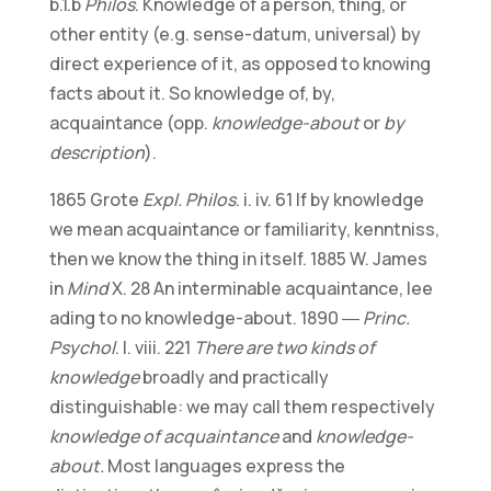
b.1.b
Philos
. Knowledge of a person, thing, or
other entity (e.g. sense-datum, universal) by
direct experience of it, as opposed to knowing
facts about it. So knowledge of, by,
acquaintance (opp.
knowledge-about
or
by
description
).
1865 Grote
Expl. Philos
. i. iv. 61 If by knowledge
we mean acquaintance or familiarity, kenntniss,
then we know the thing in itself. 1885 W. James
in
Mind
X. 28 An interminable acquaintance, lee
ading to no knowledge-about. 1890 ―
Princ.
Psychol
. I. viii. 221
There are two kinds of
knowledge
broadly and practically
distinguishable: we may call them respectively
knowledge of acquaintance
and
knowledge-
about.
Most languages express the