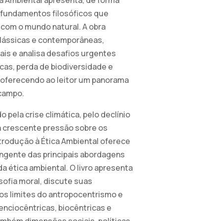
s fundamentos filosóficos que
 com o mundo natural. A obra
clássicas e contemporâneas,
ais e analisa desafios urgentes
as, perda de biodiversidade e
, oferecendo ao leitor um panorama
 campo.
pela crise climática, pelo declínio
a crescente pressão sobre os
ntrodução à Ética Ambiental oferece
angente das principais abordagens
a ética ambiental. O livro apresenta
osofia moral, discute suas
os limites do antropocentrismo e
nciocêntricas, biocêntricas e
ambém dimensões sociais, políticas