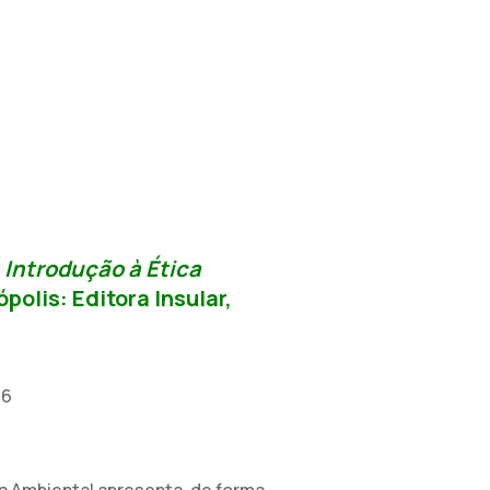
.
Introdução à Ética
ópolis:
Editora Insular
,
-6
ica Ambiental apresenta, de forma