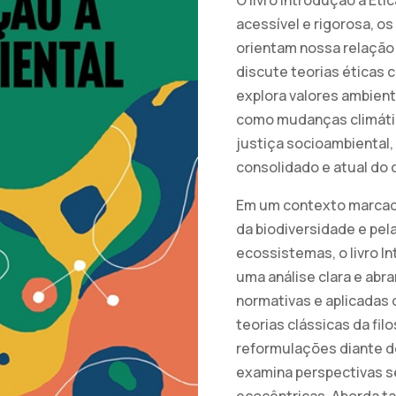
acessível e rigorosa, o
orientam nossa relação
discute teorias éticas 
explora valores ambient
como mudanças climátic
justiça socioambiental
consolidado e atual do
Em um contexto marcado 
da biodiversidade e pel
ecossistemas, o livro I
uma análise clara e abr
normativas e aplicadas d
teorias clássicas da fil
reformulações diante d
examina perspectivas se
ecocêntricas. Aborda t