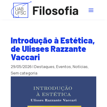
Introdução à Estética,
de Ulisses Razzante
Vaccari
29/05/2026
|
Destaques
,
Eventos
,
Notícias
,
Sem categoria