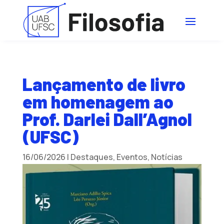
Lançamento de livro
em homenagem ao
Prof. Darlei Dall’Agnol
(UFSC)
16/06/2026
|
Destaques
,
Eventos
,
Notícias