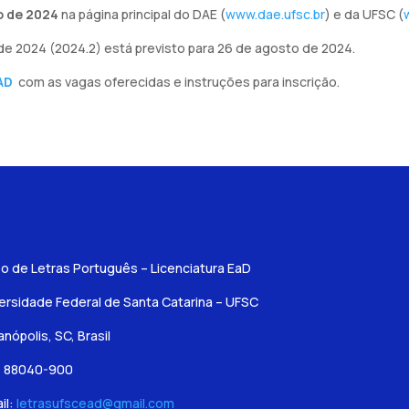
o de 2024
na página principal do DAE (
www.dae.ufsc.br
) e da UFSC (
 de 2024 (2024.2) está previsto para 26 de agosto de 2024.
AD
com as vagas oferecidas e instruções para inscrição.
o de Letras Português – Licenciatura EaD
ersidade Federal de Santa Catarina – UFSC
ianópolis, SC, Brasil
: 88040-900
il:
letrasufscead@gmail.com