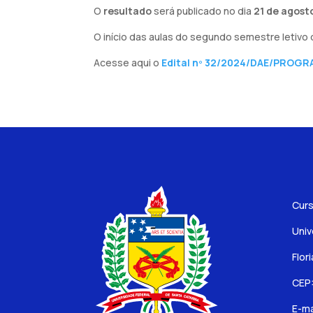
O
resultado
será publicado no dia
21 de agost
O início das aulas do segundo semestre letivo
Acesse aqui o
Edital nº 32/2024/DAE/PROGR
Curs
Univ
Flor
CEP
E-ma