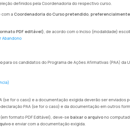
leção definidos pela Coordenadoria do respectivo curso.
e com a
Coordenadoria
do Curso pretendido
,
preferencialmente
formato PDF editável)
, de acordo com o Inciso (modalidade) escol
por Abandono
ão
para os candidatos do Programa de Ações Afirmativas (PAA) da 
ncia)
AA (se for o caso) e a documentação exigida deverão ser enviados
todeclaração PAA (se for o caso) e da documentação em outros format
 (em formato PDF Editável), deve-se
baixar o arquivo
no computad
rquivo
e enviar com a documentação exigida.