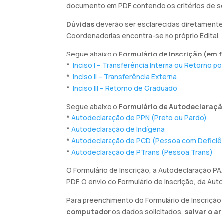
documento em PDF contendo os critérios de se
Dúvidas
deverão ser esclarecidas diretament
Coordenadorias encontra-se no próprio Edital.
Segue abaixo o
Formulário de Inscrição (em 
*
Inciso I – Transferência Interna ou Retorno 
*
Inciso II – Transferência Externa
*
Inciso III – Retorno de Graduado
Segue abaixo o
Formulário de Autodeclaraç
*
Autodeclaração de PPN (Preto ou Pardo)
*
Autodeclaração de Indígena
*
Autodeclaração de PCD (Pessoa com Deficiê
*
Autodeclaração de PTrans (Pessoa Trans)
O Formulário de Inscrição, a Autodeclaração P
PDF. O envio do Formulário de inscrição, da Au
Para preenchimento do Formulário de Inscrição
computador
os dados solicitados,
salvar o a