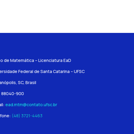
o de Matemática – Licenciatura EaD
ersidade Federal de Santa Catarina – UFSC
ianópolis, SC, Brasil
: 88040-900
il:
ead.mtm@contato.ufsc.br
fone:
(48) 3721-4463