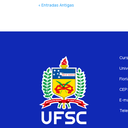
« Entradas Antigas
Curs
Univ
Flor
CEP
E-ma
Tele