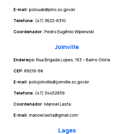
E-mail
: polouab@pmc.sc.gov.br
Telefone
: (47) 3622-6310
Coordenador
: Pedro Eugênio Wipiewski
Joinville
Endereço:
Rua Brigada Lopes, 153 – Bairro Glória
CEP
: 89216-68
E-mail
: polojoinville@joinville.sc.gov.br
Telefone
: (47) 34452839
Coordenador
: Manoel Lasta
E-mail
: manoel.lasta@gmail.com
Lages