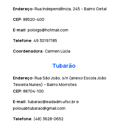
Endereço:
Rua Independência, 245 – Bairro Getal
CEP
: 88520-400
E-mail
: pololgs@hotmail.com
Telefone
: 49 30197185
Coordenadora
: Carmen Lúcia
Tubarão
Endereço:
Rua São João, s/n (anexo Escola João
Teixeira Nunes) – Bairro Morrotes
CEP:
88704-100
E-mail
: tubarao@eadadm.ufsc.br e
polouabtubarao@gmail.com
Telefone
: (48) 3628-0652