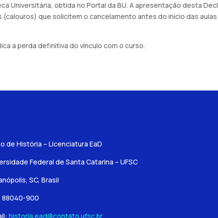
teca Universitária, obtida no Portal da BU. A apresentação desta D
(calouros) que solicitem o cancelamento antes do início das aulas
ca a perda definitiva do vínculo com o curso.
o de História – Licenciatura EaD
ersidade Federal de Santa Catarina – UFSC
ianópolis, SC, Brasil
: 88040-900
il:
historia.ead@contato.ufsc.br