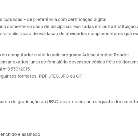
s cursadas – de preferência com certificação digital;
io somente no caso de disciplinas realizadas em outra Instituição 
do for solicitação de validação de atividades complementares que 
lo no computador e abri-lo pelo programa Adobe Acrobat Reader.
a serem anexados junto ao formulário devem ser cópias fiéis de doc
 nº 8.539/2015.
uintes formatos: PDF, JPEG, JPG ou GIF .
m curso de graduação da UFSC, deve-se enviar a seguinte document
eenchido e assinado;