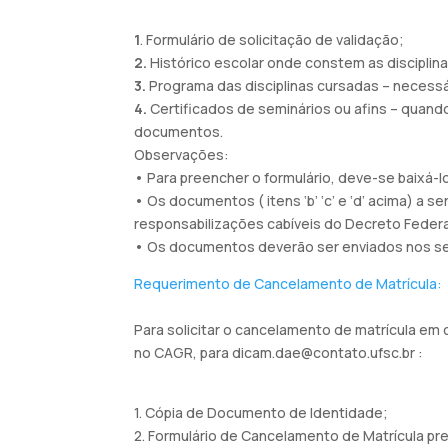
1
. Formulário de solicitação de validação;
2.
Histórico escolar onde constem as disciplina
3.
Programa das disciplinas cursadas – necessár
4.
Certificados de seminários ou afins – quan
documentos.
Observações:
• Para preencher o formulário, deve-se baixá-
• Os documentos ( itens ‘b’ ‘c’ e ‘d’ acima) 
responsabilizações cabíveis do Decreto Federal
• Os documentos deverão ser enviados nos seg
Requerimento de Cancelamento de Matrícula:
Para solicitar o cancelamento de matrícula e
no CAGR, para dicam.dae@contato.ufsc.br :
1. Cópia de Documento de Identidade;
2. Formulário de Cancelamento de Matrícula pr