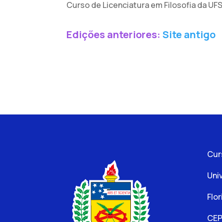
Curso de Licenciatura em Filosofia da UF
Edições anteriores:
Site antigo
Cur
Uni
Flor
CEP