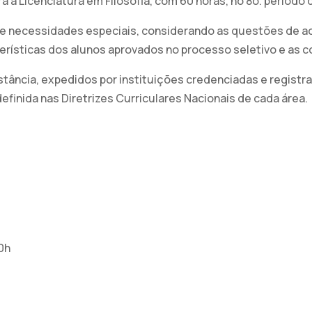
ra a Licenciatura em Filosofia, com 60 horas, no 8o. período 
 necessidades especiais, considerando as questões de aces
rísticas dos alunos aprovados no processo seletivo e as co
stância, expedidos por instituições credenciadas e registra
efinida nas Diretrizes Curriculares Nacionais de cada área.
0h