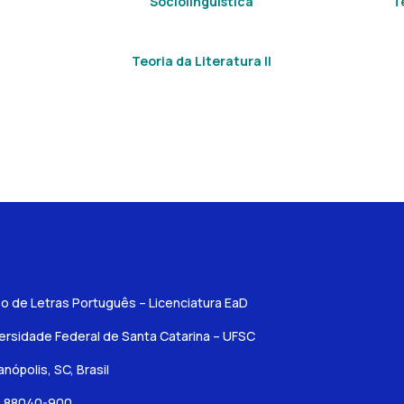
Sociolinguística
T
Teoria da Literatura II
o de Letras Português – Licenciatura EaD
ersidade Federal de Santa Catarina – UFSC
ianópolis, SC, Brasil
: 88040-900