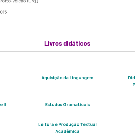
arotto-Volcão (Org.)
2015
Livros didáticos
Aquisição da Linguagem
Did
P
 II
Estudos Gramaticais
Leitura e Produção Textual
Acadêmica