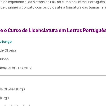
stro da experiência, da história da EaD no curso de Letras-Portuguê
de o primeiro contato com os polos até a formatura das turmas, e a
re o
Curso de Licenciatura em Letras Portugu
o longe
de Oliveira
Nunes
uês/EAD/UFSC, 2012
e Oliveira (Org.)
(Org.)