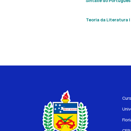
Sintaxe do Português
Teoria da Literatura I
Curs
Univ
Flor
CEP