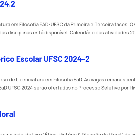
024.2
tura em Filosofia EAD-UFSC da Primeira e Terceira fases. O
as disciplinas está disponível. Calendário das atividades 20
órico Escolar UFSC 2024-2
rso de Licenciatura em Filosofia EaD. As vagas remanescen
EaD UFSC 2024 serão ofertadas no Processo Seletivo por His
Moral
 ampliada, do livro "Ética, História & Filosofia da Moral" d