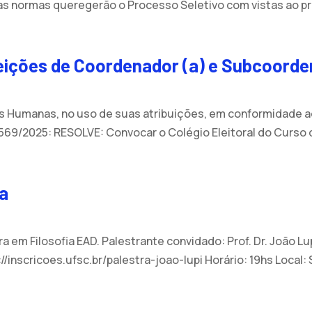
e as normas queregerão o Processo Seletivo com vistas ao p
eleições de Coordenador (a) e Subcoorde
ias Humanas, no uso de suas atribuições, em conformidade ao
1569/2025: RESOLVE: Convocar o Colégio Eleitoral do Curso de
na
a em Filosofia EAD. Palestrante convidado: Prof. Dr. João Lu
//inscricoes.ufsc.br/palestra-joao-lupi Horário: 19hs Local: Sa