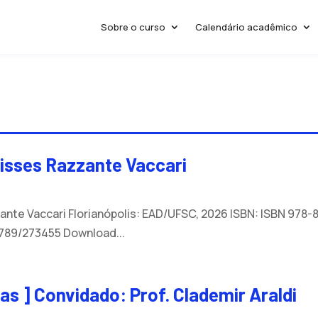
Sobre o curso
Calendário acadêmico
lisses Razzante Vaccari
zante Vaccari Florianópolis: EAD/UFSC, 2026 ISBN: ISBN 978
6789/273455 Download...
cas ] Convidado: Prof. Clademir Araldi