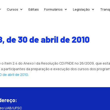
Cursos
Editais
Formulários
Legislação
Trans
, de 30 de abril de 2010
t. 10 e o item 2.4 do Anexo I da Resolução CD/FNDE no 26/2009, que es
 participantes da preparação e execução dos cursos dos programas
 de abril de 2010.
dereço:
leo UAB/UFSC