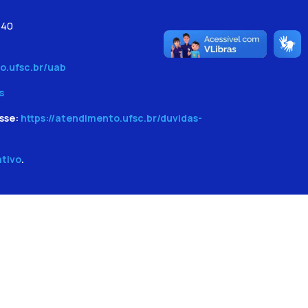
540
o.ufsc.br/uab
s
sse:
https://atendimento.ufsc.br/duvidas-
ativo
.