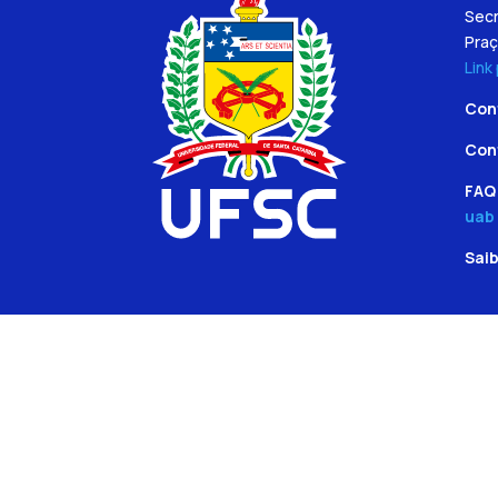
Secr
Praç
Link
Con
Con
FAQ 
uab
Sai