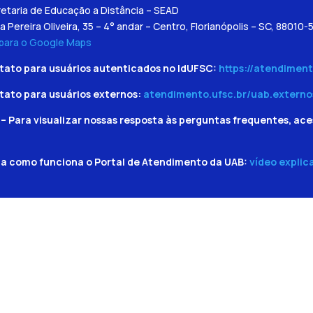
etaria de Educação a Distância – SEAD
a Pereira Oliveira, 35 – 4° andar – Centro, Florianópolis – SC, 88010-
 para o Google Maps
tato para usuários autenticados no IdUFSC:
https://atendiment
tato para usuários externos:
atendimento.ufsc.br/uab.externo
– Para visualizar nossas resposta às perguntas frequentes, ace
ba como funciona o Portal de Atendimento da UAB:
vídeo explic