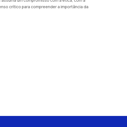
ras assuma um compromisso com a ética, com a
nso crítico para compreender a importância da