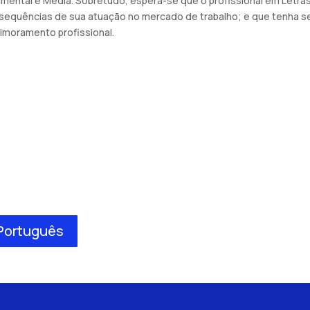
damental e Média. Sobretudo, espera-se que o profissional em Let
nsequências de sua atuação no mercado de trabalho; e que tenha se
moramento profissional.
 Português