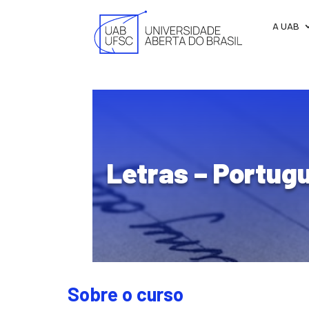
A UAB
Letras – Portug
Sobre o curso