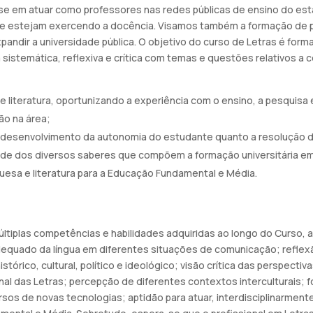
se em atuar como professores nas redes públicas de ensino do est
que estejam exercendo a docência. Visamos também a formação de p
andir a universidade pública. O objetivo do curso de Letras é fo
sistemática, reflexiva e crítica com temas e questões relativos a c
e literatura, oportunizando a experiência com o ensino, a pesquisa 
o na área;
 desenvolvimento da autonomia do estudante quanto a resolução 
dade dos diversos saberes que compõem a formação universitária em
uesa e literatura para a Educação Fundamental e Média.
ltiplas competências e habilidades adquiridas ao longo do Curso, 
dequado da língua em diferentes situações de comunicação; reflexão
stórico, cultural, político e ideológico; visão crítica das perspecti
nal das Letras; percepção de diferentes contextos interculturais; 
rsos de novas tecnologias; aptidão para atuar, interdisciplinarment