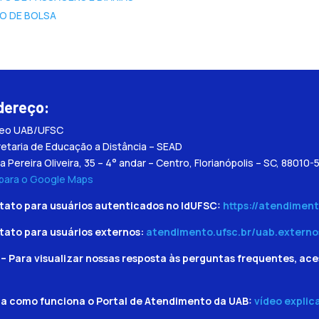
O DE BOLSA
dereço:
leo UAB/UFSC
etaria de Educação a Distância – SEAD
a Pereira Oliveira, 35 – 4° andar – Centro, Florianópolis – SC, 88010-
 para o Google Maps
tato para usuários autenticados no IdUFSC:
https://atendiment
tato para usuários externos:
atendimento.ufsc.br/uab.externo
– Para visualizar nossas resposta às perguntas frequentes, ace
ba como funciona o Portal de Atendimento da UAB:
vídeo explic