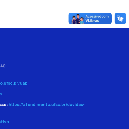
540
o.ufsc.br/uab
s
sse:
https://atendimento.ufsc.br/duvidas-
ativo
.