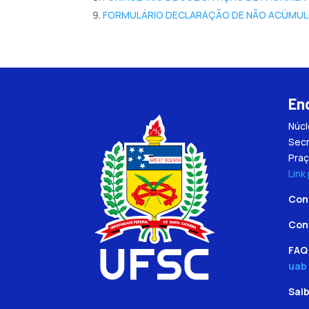
FORMULÁRIO DECLARAÇÃO DE NÃO ACÚMUL
En
Núc
Secr
Praç
Link
Con
Con
FAQ 
uab
Sai