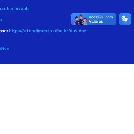
o.ufsc.br/uab
s
sse:
https://atendimento.ufsc.br/duvidas-
ativo
.