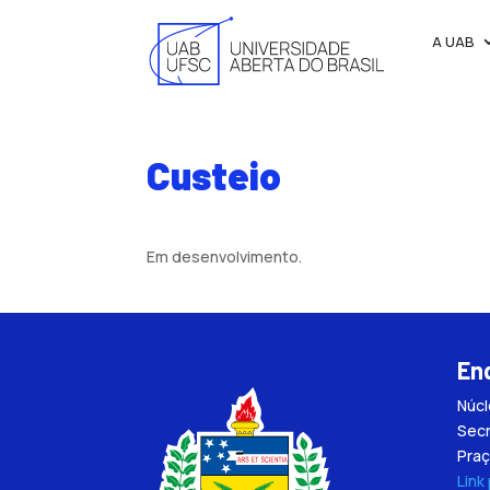
A UAB
Custeio
Em desenvolvimento.
En
Núc
Secr
Praç
Link