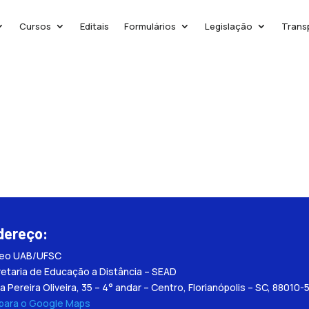
Cursos
Editais
Formulários
Legislação
Trans
dereço:
leo UAB/UFSC
etaria de Educação a Distância – SEAD
a Pereira Oliveira, 35 – 4° andar – Centro, Florianópolis – SC, 88010-
 para o Google Maps