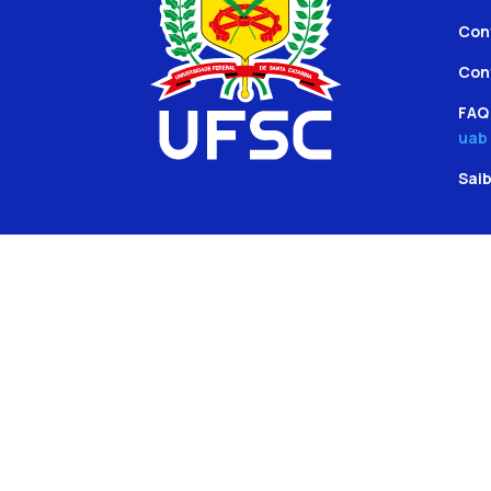
Con
Con
FAQ 
uab
Sai