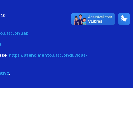
540
o.ufsc.br/uab
s
sse:
https://atendimento.ufsc.br/duvidas-
ativo
.