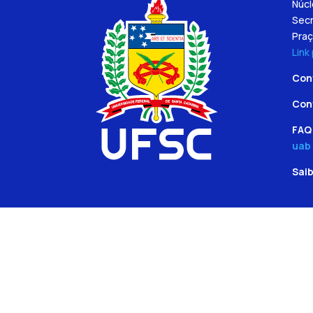
Núc
Secr
Praç
Link
Con
Con
FAQ 
uab
Sai