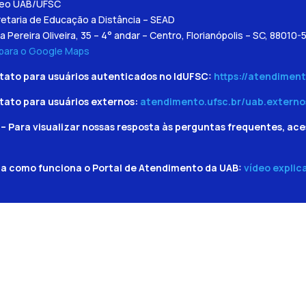
leo UAB/UFSC
etaria de Educação a Distância – SEAD
a Pereira Oliveira, 35 – 4° andar – Centro, Florianópolis – SC, 88010-
 para o Google Maps
tato para usuários autenticados no IdUFSC:
https://atendiment
tato para usuários externos:
atendimento.ufsc.br/uab.externo
– Para visualizar nossas resposta às perguntas frequentes, ace
ba como funciona o Portal de Atendimento da UAB:
vídeo explic