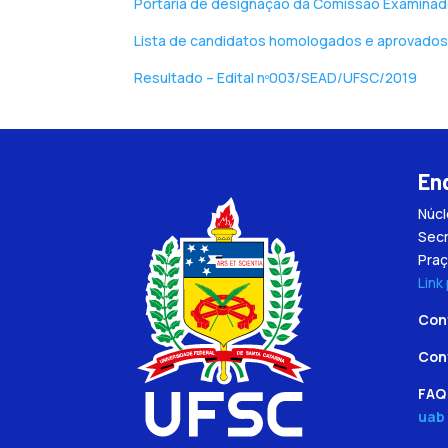
Portaria de designação da Comissão Examinad
Lista de candidatos homologados e aprovados 
Resultado – Edital nº003/SEAD/UFSC/2019
En
Núc
Secr
Praç
Link
Con
Con
FAQ 
uab