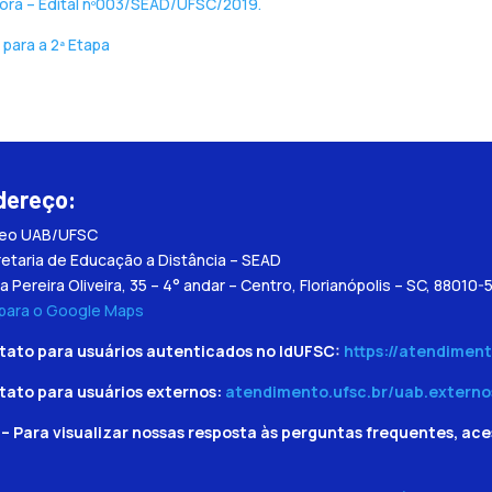
ora – Edital nº003/SEAD/UFSC/2019.
para a 2ª Etapa
dereço:
leo UAB/UFSC
etaria de Educação a Distância – SEAD
a Pereira Oliveira, 35 – 4° andar – Centro, Florianópolis – SC, 88010-
 para o Google Maps
tato para usuários autenticados no IdUFSC:
https://atendiment
tato para usuários externos:
atendimento.ufsc.br/uab.externo
– Para visualizar nossas resposta às perguntas frequentes, ace