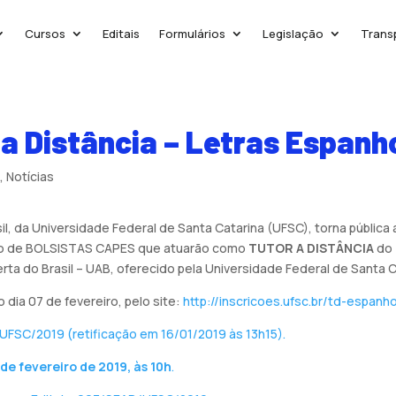
Cursos
Editais
Formulários
Legislação
Trans
a Distância – Letras Espanh
s
,
Notícias
, da Universidade Federal de Santa Catarina (UFSC), torna pública 
ção de BOLSISTAS CAPES que atuarão como
TUTOR A DISTÂNCIA
do
rta do Brasil – UAB, oferecido pela Universidade Federal de Santa C
 dia 07 de fevereiro, pelo site:
http://inscricoes.ufsc.br/td-espanh
UFSC/2019 (retificação em 16/01/2019 às 13h15).
 de fevereiro de 2019, às 10h
.