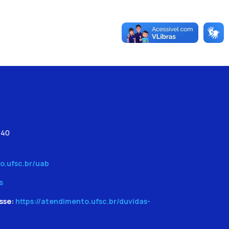
540
o.ufsc.br/uab
s
sse:
https://atendimento.ufsc.br/duvidas-