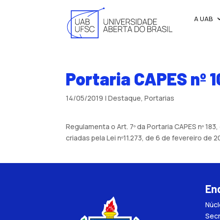
A UAB
Portaria CAPES nº 1
14/05/2019
|
Destaque
,
Portarias
Regulamenta o Art. 7º da Portaria CAPES nº 183
criadas pela Lei nº11.273, de 6 de fevereiro de 
En
Núc
Secr