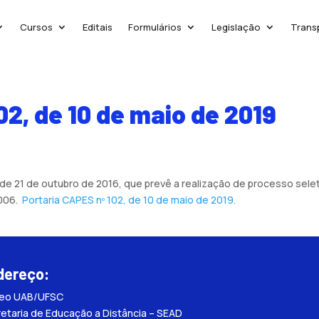
Cursos
Editais
Formulários
Legislação
Trans
02, de 10 de maio de 2019
, de 21 de outubro de 2016, que prevê a realização de processo sel
2006.
Portaria CAPES nº 102, de 10 de maio de 2019.
dereço:
leo UAB/UFSC
etaria de Educação a Distância – SEAD