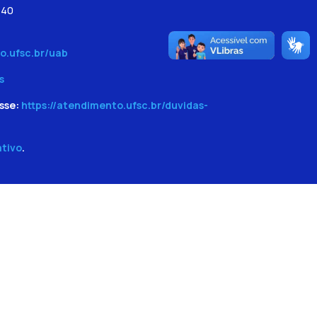
540
o.ufsc.br/uab
s
sse:
https://atendimento.ufsc.br/duvidas-
ativo
.