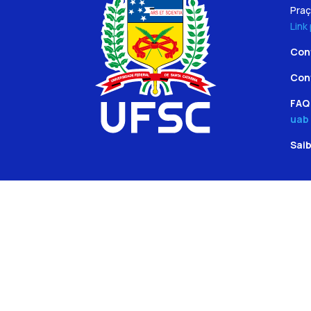
Praç
Link
Con
Con
FAQ 
uab
Sai