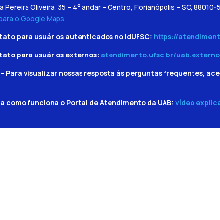
a Pereira Oliveira, 35 – 4° andar – Centro, Florianópolis – SC, 88010-
 para o Google Maps
tato para usuários autenticados no IdUFSC:
https://atendiment
tato para usuários externos:
atendimento.ufsc.br/uab.externo
– Para visualizar nossas resposta às perguntas frequentes, ace
ba como funciona o Portal de Atendimento da UAB:
vídeo explic