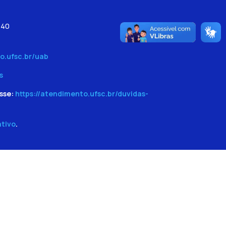
540
o.ufsc.br/uab
s
sse:
https://atendimento.ufsc.br/duvidas-
ativo
.