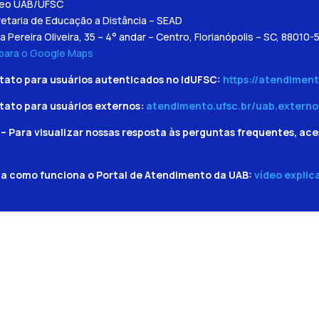
leo UAB/UFSC
etaria de Educação a Distância – SEAD
a Pereira Oliveira, 35 – 4° andar – Centro, Florianópolis – SC, 88010-
 para o Google Maps
tato para usuários autenticados no IdUFSC:
https://atendiment
tato para usuários externos:
atendimento.ufsc.br/uab.externo
– Para visualizar nossas resposta às perguntas frequentes, ace
ba como funciona o Portal de Atendimento da UAB:
vídeo explic