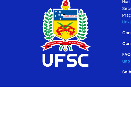
Núc
Secr
Praç
Link
Con
Con
FAQ 
uab
Sai