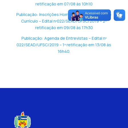
retificação em 07/08 às 10h10
Publicação: Inscrições Homologadas + Pontuação
Currículo – Edital nº022/SEAD/UFSC/2019 – 2ª
retificação em 09/08 às 17h30
Publicação: Agenda de Entrevistas – Edital nº
022/SEAD/UFSC/2019 – 1ª retificação em 13/08 às
16h40.