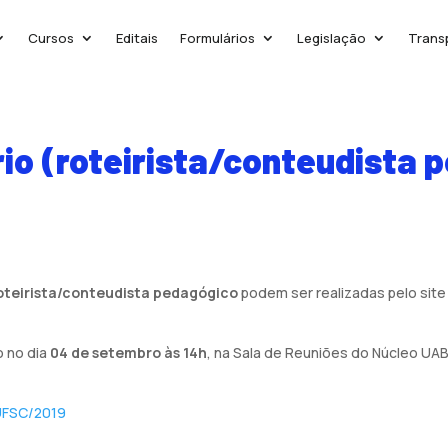
Cursos
Editais
Formulários
Legislação
Trans
io (roteirista/conteudista 
oteirista/conteudista pedagógico
podem ser realizadas pelo sit
o no dia
04 de setembro às 14h
, na Sala de Reuniões do Núcleo UAB
/UFSC/2019