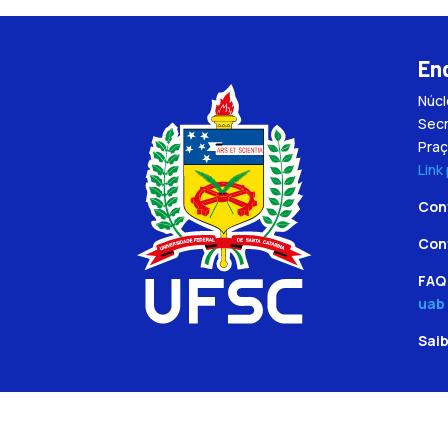
En
Núc
Secr
Praç
Link
Con
Con
FAQ 
uab
Sai