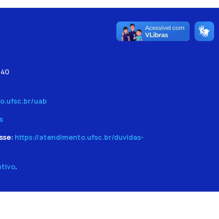
540
o.ufsc.br/uab
s
sse:
https://atendimento.ufsc.br/duvidas-
ativo
.