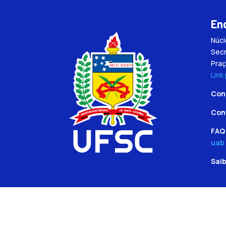
En
Núc
Secr
Praç
Link
Con
Con
FAQ 
uab
Sai