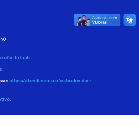
540
o.ufsc.br/uab
s
sse:
https://atendimento.ufsc.br/duvidas-
ativo
.