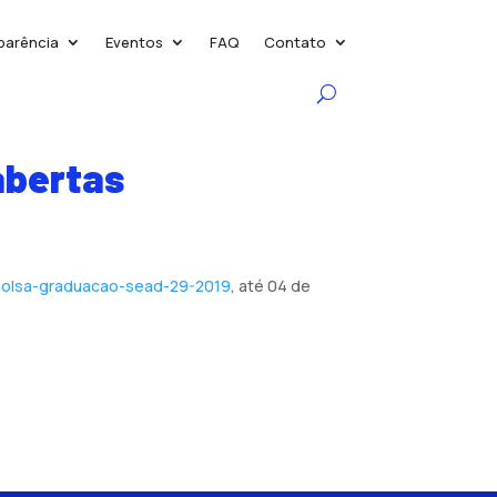
parência
Eventos
FAQ
Contato
abertas
r/bolsa-graduacao-sead-29-2019
, até 04 de