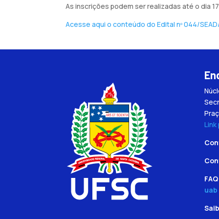
As inscrições podem ser realizadas até o dia 17
Acesse aqui o conteúdo do Edital nº 044/SEAD/
En
Núc
Secr
Praç
Link
Con
Con
FAQ 
uab
Sai