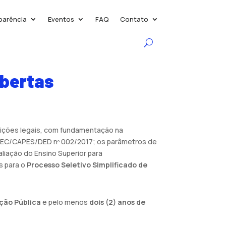
parência
Eventos
FAQ
Contato
Abertas
buições legais, com fundamentação na
MEC/CAPES/DED nº 002/2017; os parâmetros de
liação do Ensino Superior para
s para o
Processo Seletivo Simplificado de
ação Pública
e pelo menos
dois (2) anos de