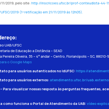
/11/2019, pelo site:
http://inscricoes.ufsc.br/prof-conteudista-44-1
UFSC/2019 (1ª retificação em 21/11/2019 às 12h05).
dereço:
leo UAB/UFSC
etaria de Educação a Distância – SEAD
a Pereira Oliveira, 35 – 4° andar – Centro, Florianópolis – SC, 88010-
 para o Google Maps
tato para usuários autenticados no IdUFSC:
https://atendiment
tato para usuários externos:
atendimento.ufsc.br/uab.externo
– Para visualizar nossas resposta às perguntas frequentes, ace
ba como funciona o Portal de Atendimento da UAB:
vídeo explic