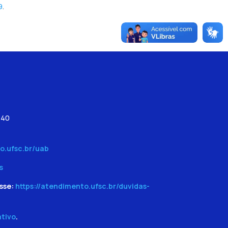
9
.
540
o.ufsc.br/uab
s
sse:
https://atendimento.ufsc.br/duvidas-
ativo
.