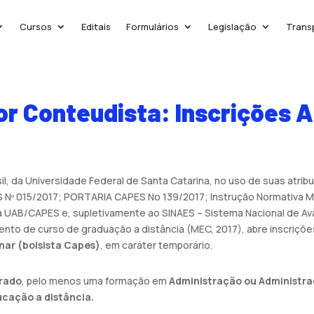
Cursos
Editais
Formulários
Legislação
Trans
or Conteudista: Inscrições 
l, da Universidade Federal de Santa Catarina, no uso de suas atri
Nº 015/2017; PORTARIA CAPES No 139/2017; Instrução Normativa 
 UAB/CAPES e, supletivamente ao SINAES – Sistema Nacional de Ava
o de curso de graduação a distância (MEC, 2017), abre inscriçõe
inar (bolsista Capes)
, em caráter temporário.
rado
, pelo menos uma formação em
Administração ou Administr
ucação a distância.