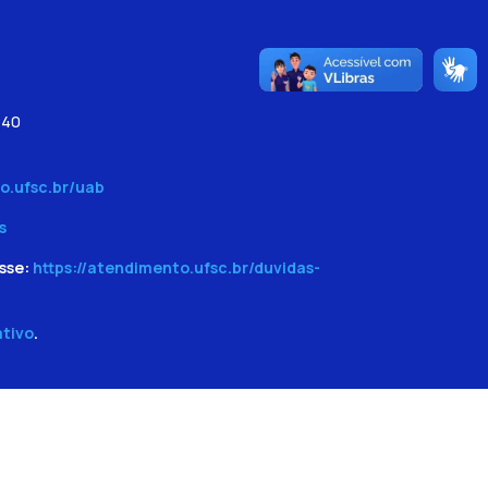
540
o.ufsc.br/uab
s
sse:
https://atendimento.ufsc.br/duvidas-
ativo
.