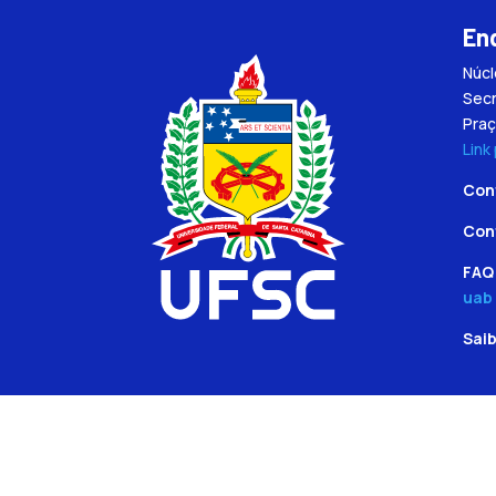
En
Núc
Secr
Praç
Link
Con
Con
FAQ 
uab
Sai