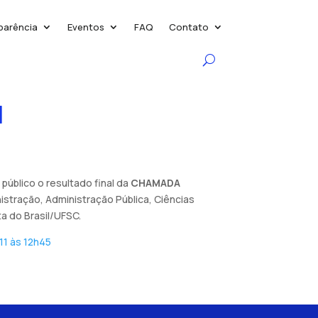
parência
Eventos
FAQ
Contato
l
público o resultado final da
CHAMADA
stração, Administração Pública, Ciências
ta do Brasil/UFSC.
11 às 12h45