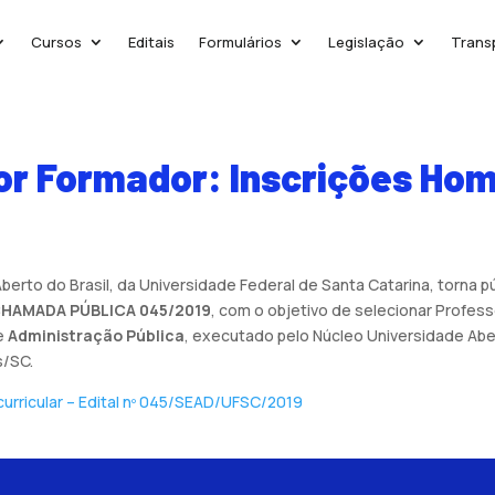
Cursos
Editais
Formulários
Legislação
Trans
or Formador: Inscrições Ho
rto do Brasil, da Universidade Federal de Santa Catarina, torna p
HAMADA PÚBLICA 045/2019
, com o objetivo de selecionar Profe
de
Administração Pública
, executado pelo Núcleo Universidade Abe
s/SC.
curricular – Edital nº 045/SEAD/UFSC/2019