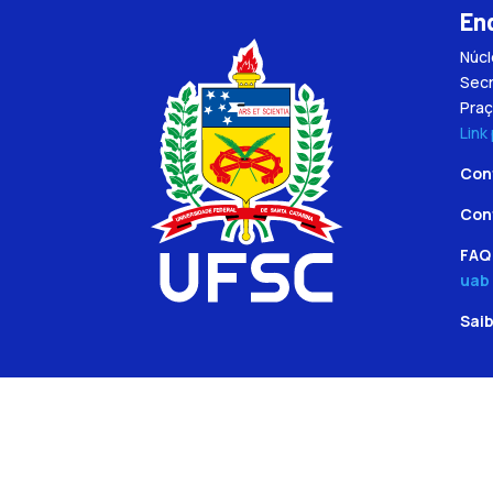
En
Núc
Secr
Praç
Link
Con
Con
FAQ 
uab
Sai