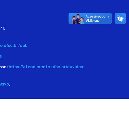
540
o.ufsc.br/uab
s
sse:
https://atendimento.ufsc.br/duvidas-
ativo
.