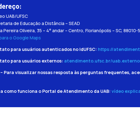
dereço:
leo UAB/UFSC
etaria de Educação a Distância – SEAD
a Pereira Oliveira, 35 – 4° andar – Centro, Florianópolis – SC, 88010-
 para o Google Maps
tato para usuários autenticados no IdUFSC:
https://atendiment
tato para usuários externos:
atendimento.ufsc.br/uab.externo
– Para visualizar nossas resposta às perguntas frequentes, ace
ba como funciona o Portal de Atendimento da UAB:
vídeo explic