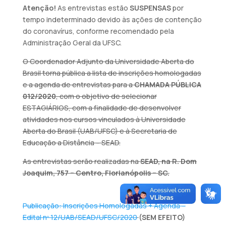
Atenção!
As entrevistas estão
SUSPENSAS
por
tempo indeterminado devido às ações de contenção
do coronavírus, conforme recomendado pela
Administração Geral da UFSC.
O Coordenador Adjunto da Universidade Aberta do
Brasil torna pública a lista de inscrições homologadas
e a agenda de entrevistas para a
CHAMADA PÚBLICA
012/2020
, com o objetivo de selecionar
ESTAGIÁRIOS, com a finalidade de desenvolver
atividades nos cursos vinculados à Universidade
Aberta do Brasil (UAB/UFSC) e à Secretaria de
Educação a Distância – SEAD.
As entrevistas serão realizadas na
SEAD, na R. Dom
Joaquim, 757 – Centro, Florianópolis – SC.
Publicação: Inscrições Homologadas + Agenda –
Edital nº 12/UAB/SEAD/UFSC/2020
(SEM EFEITO)