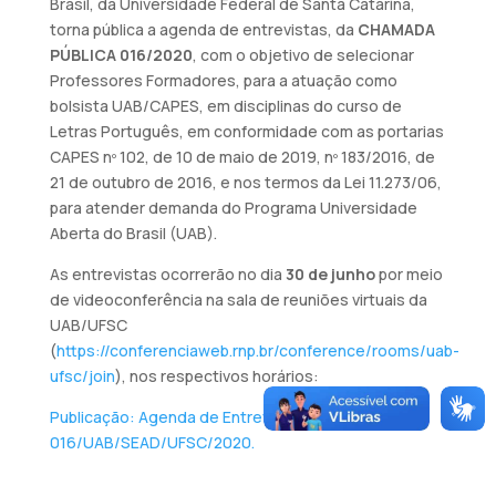
Brasil, da Universidade Federal de Santa Catarina,
torna pública a agenda de entrevistas, da
CHAMADA
PÚBLICA 016/2020
, com o objetivo de selecionar
Professores Formadores, para a atuação como
bolsista UAB/CAPES, em disciplinas do curso de
Letras Português, em conformidade com as portarias
CAPES nº 102, de 10 de maio de 2019, nº 183/2016, de
21 de outubro de 2016, e nos termos da Lei 11.273/06,
para atender demanda do Programa Universidade
Aberta do Brasil (UAB).
As entrevistas ocorrerão no dia
30 de junho
por meio
de videoconferência na sala de reuniões virtuais da
UAB/UFSC
(
https://conferenciaweb.rnp.br/conference/rooms/uab-
ufsc/join
), nos respectivos horários:
Publicação: Agenda de Entrevistas – Edital nº
016/UAB/SEAD/UFSC/2020.