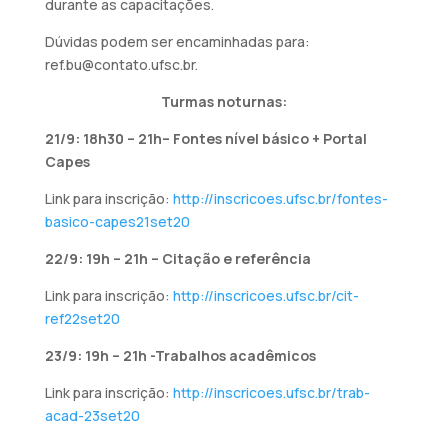
durante as capacitações.
Dúvidas podem ser encaminhadas para:
ref.bu@contato.ufsc.br.
Turmas noturnas:
21/9: 18h30 – 21h– Fontes nível básico + Portal
Capes
Link para inscrição:
http://inscricoes.ufsc.br/fontes-
basico-capes21set20
22/9: 19h – 21h – Citação e referência
Link para inscrição:
http://inscricoes.ufsc.br/cit-
ref22set20
23/9: 19h – 21h -Trabalhos acadêmicos
Link para inscrição:
http://inscricoes.ufsc.br/trab-
acad-23set20