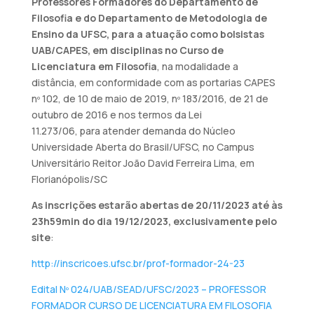
Professores Formadores do Departamento de
Filosofia e do Departamento de Metodologia de
Ensino da UFSC, para a atuação como bolsistas
UAB/CAPES, em disciplinas no Curso de
Licenciatura em Filosofia
, na modalidade a
distância, em conformidade com as portarias CAPES
nº 102, de 10 de maio de 2019, nº 183/2016, de 21 de
outubro de 2016 e nos termos da Lei
11.273/06, para atender demanda do Núcleo
Universidade Aberta do Brasil/UFSC, no Campus
Universitário Reitor João David Ferreira Lima, em
Florianópolis/SC
As inscrições estarão abertas de 20/11/2023 até às
23h59min do dia 19/12/2023, exclusivamente pelo
site
:
http://inscricoes.ufsc.br/prof-formador-24-23
Edital Nº 024/UAB/SEAD/UFSC/2023 – PROFESSOR
FORMADOR CURSO DE LICENCIATURA EM FILOSOFIA