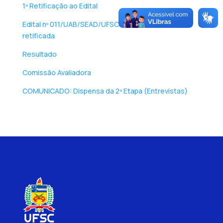
1ª Retificação ao Edital
Edital nº 011/UAB/SEAD/UFSC/2024 – versão
retificada
Resultado
Comissão Avaliadora
COMUNICADO: Dispensa da 2ª Etapa (Entrevistas)