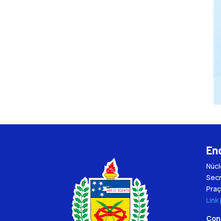
En
Núc
Secr
Praç
Link
Con