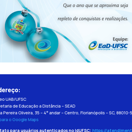
dereço:
leo UAB/UFSC
etaria de Educação a Distância – SEAD
a Pereira Oliveira, 35 – 4° andar – Centro, Florianópolis – SC, 88010-
 para o Google Maps
tato para usuários autenticados no IdUFSC:
https://atendiment