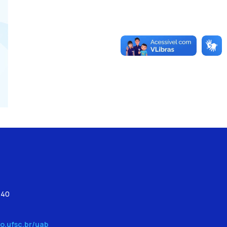
540
o.ufsc.br/uab