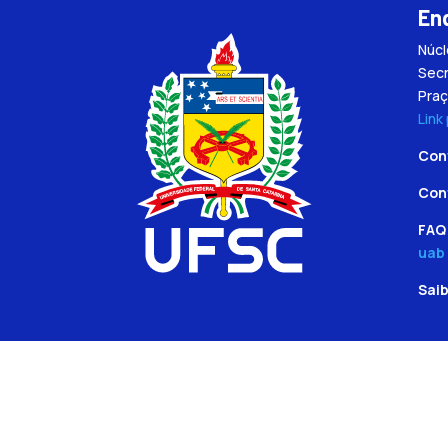
En
Núc
Secr
Praç
Link
Con
Con
FAQ 
uab
Sai