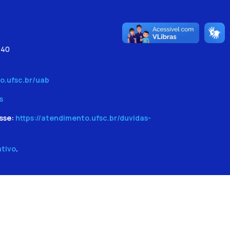
540
o.ufsc.br/uab
s
sse:
https://atendimento.ufsc.br/duvidas-
ativo
.