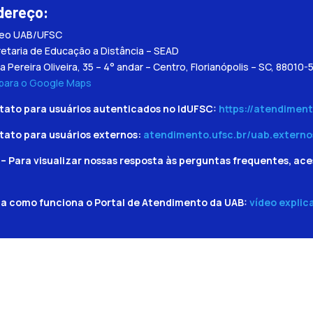
dereço:
leo UAB/UFSC
etaria de Educação a Distância – SEAD
a Pereira Oliveira, 35 – 4° andar – Centro, Florianópolis – SC, 88010-
 para o Google Maps
tato para usuários autenticados no IdUFSC:
https://atendiment
tato para usuários externos:
atendimento.ufsc.br/uab.externo
– Para visualizar nossas resposta às perguntas frequentes, ace
ba como funciona o Portal de Atendimento da UAB:
vídeo explic