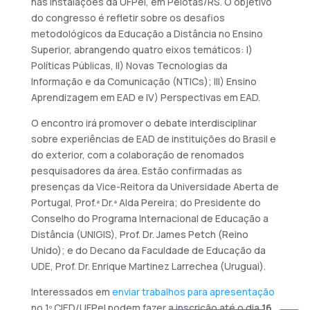
nas instalações da UFPel, em Pelotas/RS. O objetivo
do congresso é refletir sobre os desafios
metodológicos da Educação a Distância no Ensino
Superior, abrangendo quatro eixos temáticos: I)
Políticas Públicas, II) Novas Tecnologias da
Informação e da Comunicação (NTICs); III) Ensino
Aprendizagem em EAD e IV) Perspectivas em EAD.
O encontro irá promover o debate interdisciplinar
sobre experiências de EAD de instituições do Brasil e
do exterior, com a colaboração de renomados
pesquisadores da área. Estão confirmadas as
presenças da Vice-Reitora da Universidade Aberta de
Portugal, Prof.ª Dr.ª Alda Pereira; do Presidente do
Conselho do Programa Internacional de Educação a
Distância (UNIGIS), Prof. Dr. James Petch (Reino
Unido); e do Decano da Faculdade de Educação da
UDE, Prof. Dr. Enrique Martinez Larrechea (Uruguai).
Interessados em
enviar trabalhos para apresentação
no 1º CIED/UFPel podem fazer a inscrição até o dia
16