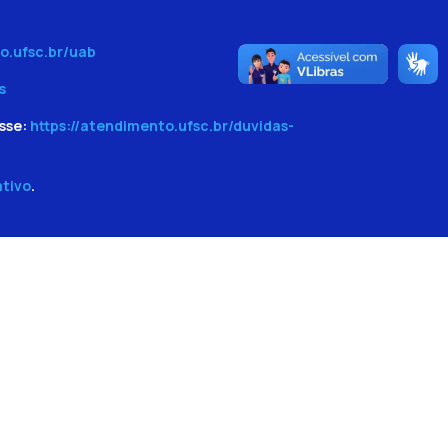
o.ufsc.br/uab
s
sse:
https://atendimento.ufsc.br/duvidas-
ativo
.