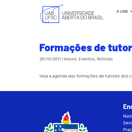
A UAB
Formações de tutor
26/10/2011
|
Avisos
,
Eventos
,
Notícias
Veja a agenda das formações de tutores dos c
En
Núc
Secr
Praç