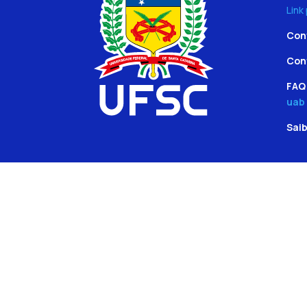
Link
Con
Con
FAQ 
uab
Sai