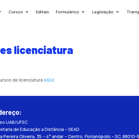
Cursos
Editais
Formulários
Legislação
Trans
es licenciatura
ursos de licenciatura
AQUI
.
dereço:
leo UAB/UFSC
etaria de Educação a Distância – SEAD
a Pereira Oliveira, 35 – 4° andar – Centro, Florianópolis – SC, 88010-