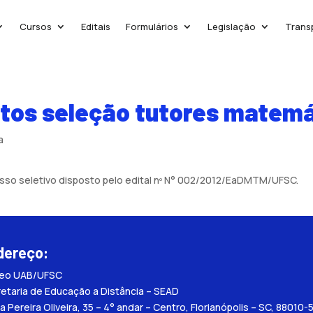
Cursos
Editais
Formulários
Legislação
Trans
tos seleção tutores matem
a
sso seletivo disposto pelo edital nº N° 002/2012/EaDMTM/UFSC.
dereço:
leo UAB/UFSC
etaria de Educação a Distância – SEAD
a Pereira Oliveira, 35 – 4° andar – Centro, Florianópolis – SC, 88010-