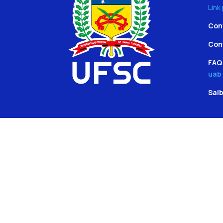
Link
Con
Con
FAQ 
uab
Sai