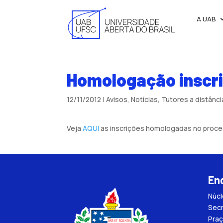
A UAB
Homologação inscri
12/11/2012
|
Avisos
,
Notícias
,
Tutores a distânci
Veja
AQUI
as inscrições homologadas no proce
En
Núc
Secr
Praç