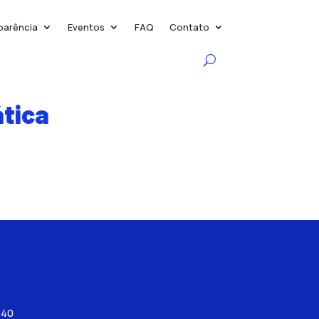
parência
Eventos
FAQ
Contato
ática
540