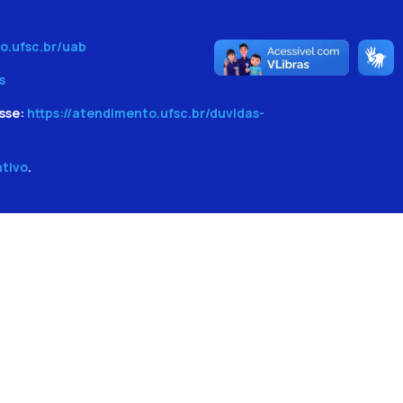
o.ufsc.br/uab
s
sse:
https://atendimento.ufsc.br/duvidas-
ativo
.