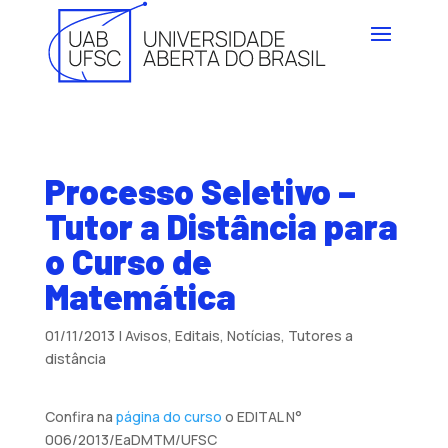
Processo Seletivo –
Tutor a Distância para
o Curso de
Matemática
01/11/2013
|
Avisos
,
Editais
,
Notícias
,
Tutores a
distância
Confira na
página do curso
o EDITAL N°
006/2013/EaDMTM/UFSC