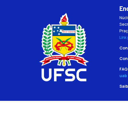
En
Núc
Secr
Praç
Link
Con
Con
FAQ 
uab
Sai