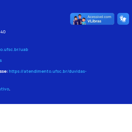
540
o.ufsc.br/uab
s
sse:
https://atendimento.ufsc.br/duvidas-
ativo
.