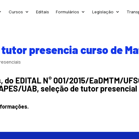
Cursos
Editais
Formulários
Legislação
Trans
– tutor presencia curso de M
resenciais
ões, do EDITAL N° 001/2015/EaDMTM/UF
ES/UAB, seleção de tutor presencial p
informações.