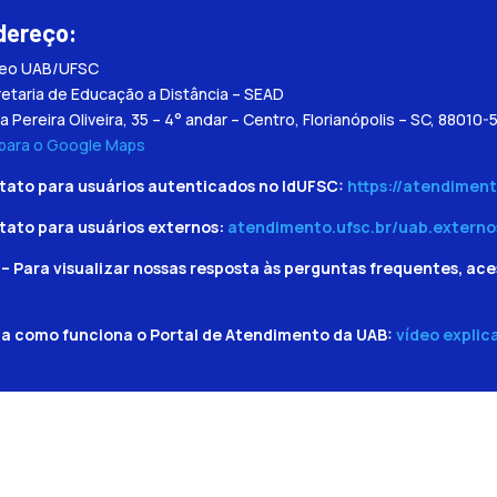
dereço:
leo UAB/UFSC
etaria de Educação a Distância – SEAD
a Pereira Oliveira, 35 – 4° andar – Centro, Florianópolis – SC, 88010-
 para o Google Maps
tato para usuários autenticados no IdUFSC:
https://atendiment
tato para usuários externos:
atendimento.ufsc.br/uab.externo
– Para visualizar nossas resposta às perguntas frequentes, ace
ba como funciona o Portal de Atendimento da UAB:
vídeo explic