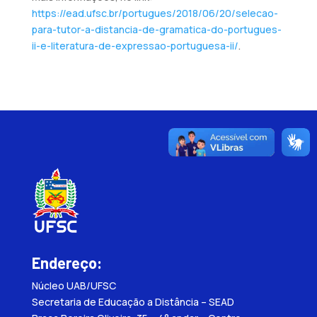
https://ead.ufsc.br/portugues/2018/06/20/selecao-
para-tutor-a-distancia-de-gramatica-do-portugues-
ii-e-literatura-de-expressao-portuguesa-ii/
.
Endereço:
Núcleo UAB/UFSC
Secretaria de Educação a Distância – SEAD