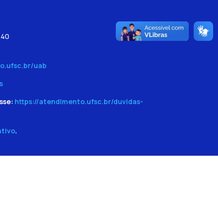
540
o.ufsc.br/uab
s
sse:
https://atendimento.ufsc.br/duvidas-
ativo
.