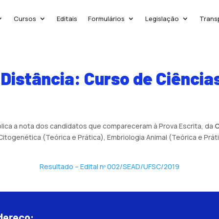
Cursos
Editais
Formulários
Legislação
Trans
 Distância: Curso de Ciência
blica a nota dos candidatos que compareceram à Prova Escrita, da
C
 Citogenética (Teórica e Prática), Embriologia Animal (Teórica e Prát
Resultado – Edital nº 002/SEAD/UFSC/2019
dereço: