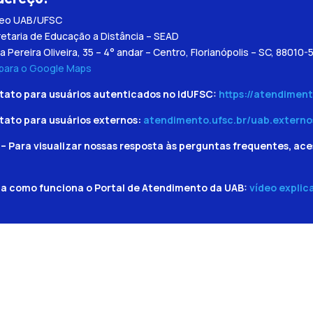
leo UAB/UFSC
etaria de Educação a Distância – SEAD
a Pereira Oliveira, 35 – 4° andar – Centro, Florianópolis – SC, 88010-
 para o Google Maps
tato para usuários autenticados no IdUFSC:
https://atendiment
tato para usuários externos:
atendimento.ufsc.br/uab.externo
– Para visualizar nossas resposta às perguntas frequentes, ace
ba como funciona o Portal de Atendimento da UAB:
vídeo explic