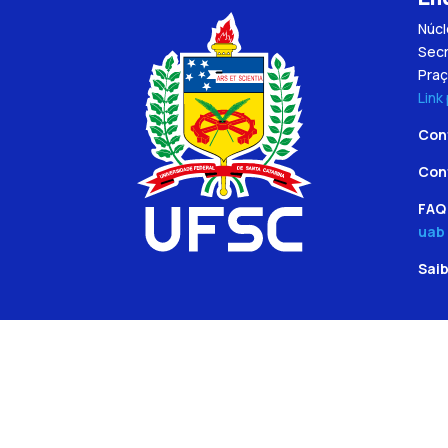
Núc
Secr
Praç
Link
Con
Con
FAQ 
uab
Sai