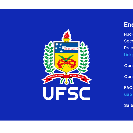
En
Núc
Secr
Praç
Link
Con
Con
FAQ 
uab
Sai