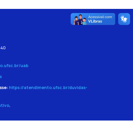
540
o.ufsc.br/uab
s
sse:
https://atendimento.ufsc.br/duvidas-
ativo
.