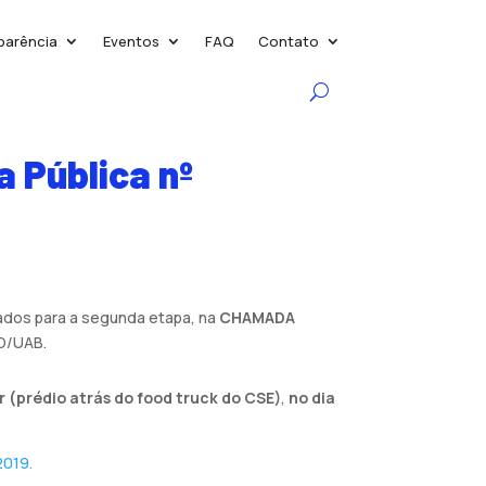
parência
Eventos
FAQ
Contato
 Pública nº
vados para a segunda etapa, na
CHAMADA
AD/UAB.
 (prédio atrás do food truck do CSE)
,
no dia
2019.