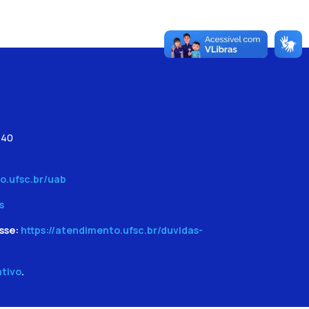
540
o.ufsc.br/uab
s
sse:
https://atendimento.ufsc.br/duvidas-
ativo
.