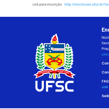
Link para inscrição:
http://inscricoes.ufsc.br/
En
Núc
Secr
Praç
Link
Con
Con
FAQ 
uab
Sai