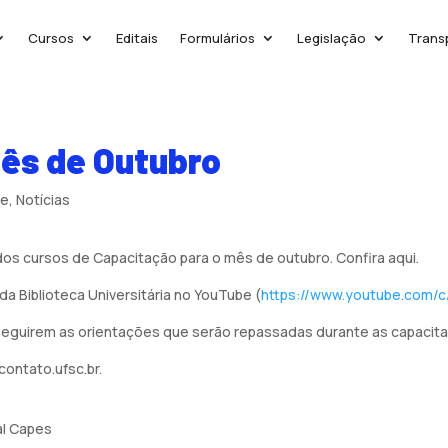
Cursos
Editais
Formulários
Legislação
Trans
ês de Outubro
ue
,
Notícias
 dos cursos de Capacitação para o mês de outubro. Confira aqui.
da Biblioteca Universitária no YouTube (
https://www.youtube.com
 seguirem as orientações que serão repassadas durante as capacit
ontato.ufsc.br.
al Capes