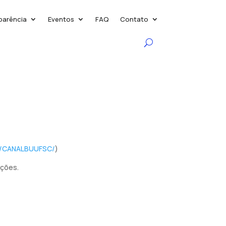
parência
Eventos
FAQ
Contato
/c/CANALBUUFSC/
)
ações.