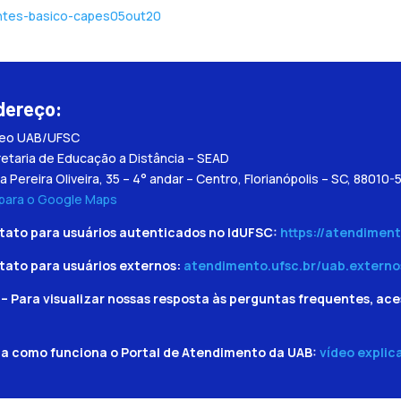
fontes-basico-capes05out20
dereço:
leo UAB/UFSC
etaria de Educação a Distância – SEAD
a Pereira Oliveira, 35 – 4° andar – Centro, Florianópolis – SC, 88010-
 para o Google Maps
tato para usuários autenticados no IdUFSC:
https://atendiment
tato para usuários externos:
atendimento.ufsc.br/uab.externo
– Para visualizar nossas resposta às perguntas frequentes, ace
ba como funciona o Portal de Atendimento da UAB:
vídeo explic