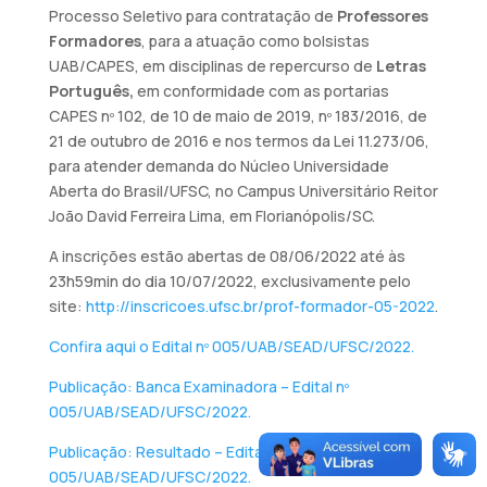
Processo Seletivo para contratação de
Professores
Formadores
, para a atuação como bolsistas
UAB/CAPES, em disciplinas de repercurso
de
Letras
Português,
em conformidade com as portarias
CAPES nº 102, de 10 de maio de 2019, nº 183/2016, de
21 de outubro de 2016 e nos termos da Lei 11.273/06,
para atender demanda do Núcleo Universidade
Aberta do Brasil/UFSC, no Campus Universitário Reitor
João David Ferreira Lima, em Florianópolis/SC.
A inscrições estão abertas de 08/06/2022 até às
23h59min do dia 10/07/2022, exclusivamente pelo
site:
http://inscricoes.ufsc.br/prof-formador-05-2022
.
Confira aqui o Edital nº 005/UAB/SEAD/UFSC/2022.
Publicação: Banca Examinadora – Edital nº
005/UAB/SEAD/UFSC/2022.
Publicação: Resultado – Edital nº
005/UAB/SEAD/UFSC/2022.