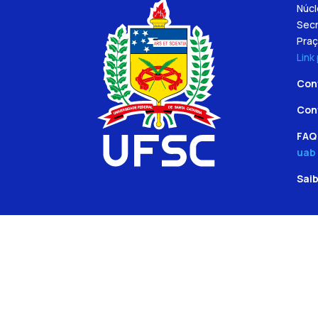
Núc
Secr
Praç
Link
Con
Con
FAQ 
uab
Sai