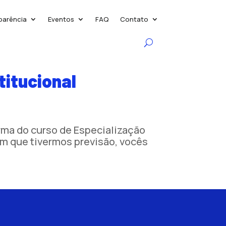
parência
Eventos
FAQ
Contato
titucional
rma do curso de Especialização
im que tivermos previsão, vocês