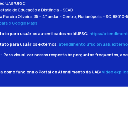
leo UAB/UFSC
etaria de Educação a Distância – SEAD
a Pereira Oliveira, 35 – 4° andar – Centro, Florianópolis – SC, 88010-
 para o Google Maps
tato para usuários autenticados no IdUFSC:
https://atendiment
tato para usuários externos:
atendimento.ufsc.br/uab.externo
– Para visualizar nossas resposta às perguntas frequentes, ace
ba como funciona o Portal de Atendimento da UAB:
vídeo explic