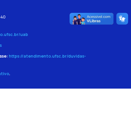
540
o.ufsc.br/uab
s
sse:
https://atendimento.ufsc.br/duvidas-
ativo
.