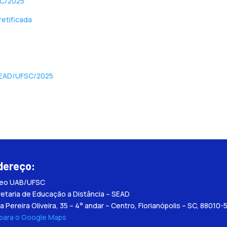
SC/2025
etificada
/SEAD/UFSC/2025
dereço:
leo UAB/UFSC
etaria de Educação a Distância – SEAD
a Pereira Oliveira, 35 – 4° andar – Centro, Florianópolis – SC, 88010-
 para o Google Maps