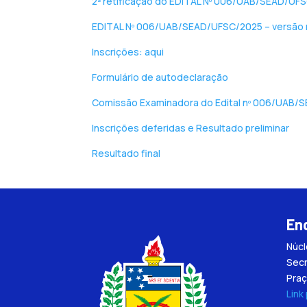
2ª retificação do EDITAL Nº 006/UAB/SEAD/UF
EDITAL Nº 006/UAB/SEAD/UFSC/2025 – versão r
Inscrições: aqui
Formulário de autodeclaração
Comissão Examinadora do Edital nº 006/UAB
Inscrições deferidas e Resultado preliminar
Resultado final
En
Núc
Secr
Praç
Link