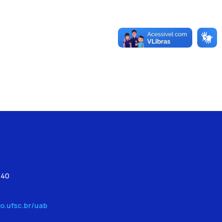
540
o.ufsc.br/uab