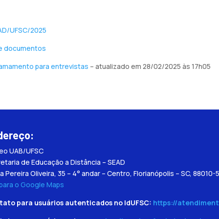
EAD/UFSC/2025
 de documentos
hamamento para entrevistas
– atualizado em 28/02/2025 às 17h05
dereço:
leo UAB/UFSC
etaria de Educação a Distância – SEAD
a Pereira Oliveira, 35 – 4° andar – Centro, Florianópolis – SC, 88010-
 para o Google Maps
tato para usuários autenticados no IdUFSC:
https://atendiment