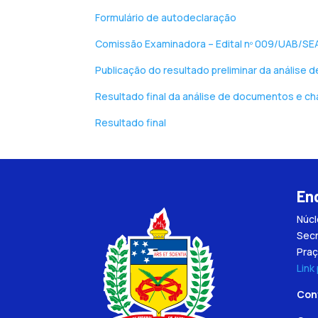
Formulário de autodeclaração
Comissão Examinadora – Edital nº 009/UAB/S
Publicação do resultado preliminar da análise
Resultado final da análise de documentos e c
Resultado final
En
Núc
Secr
Praç
Link
Con